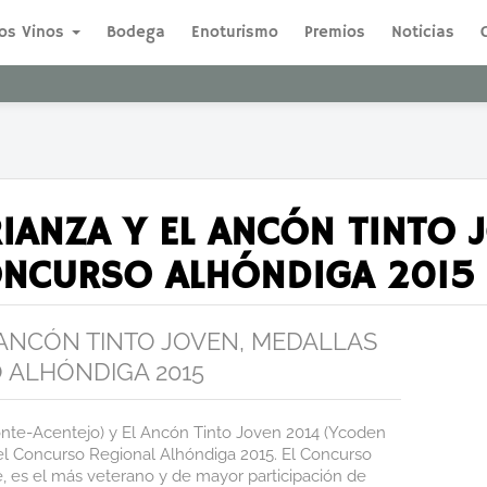
os Vinos
Bodega
Enoturismo
Premios
Noticias
IANZA Y EL ANCÓN TINTO 
CONCURSO ALHÓNDIGA 2015
 ANCÓN TINTO JOVEN, MEDALLAS
O ALHÓNDIGA 2015
ronte-Acentejo) y El Ancón Tinto Joven 2014 (Ycoden
l Concurso Regional Alhóndiga 2015. El Concurso
, es el más veterano y de mayor participación de