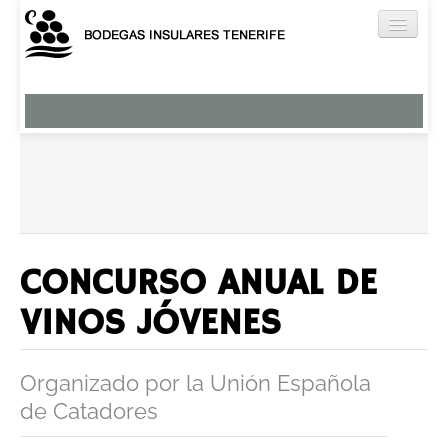
Nuestros Vinos
Viña Norte
Brezal
El Ancón
Miradero
Tágara
CONCURSO ANUAL DE
Humboldt
VINOS JÓVENES
Aguardientes y licores
Vermut
Organizado por la Unión Española
Bodega
de Catadores
Enoturismo