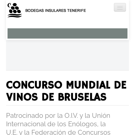
Nuestros Vinos
Viña Norte
Brezal
El Ancón
Miradero
Tágara
CONCURSO MUNDIAL DE
Humboldt
VINOS DE BRUSELAS
Aguardientes y licores
Vermut
Patrocinado por la O.I.V. y la Unión
Bodega
Internacional de los Enólogos, la
Enoturismo
U.E. y la Federación de Concursos