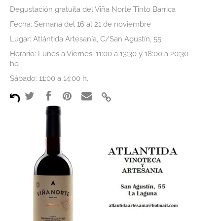
Degustación gratuita del Viña Norte Tinto Barrica
Premios
Fecha: Semana del 16 al 21 de noviembre
Noticias
Lugar: Atlántida Artesanía, C/San Agustín, 55
Horario: Lunes a Viernes: 11:00 a 13:30 y 18:00 a 20:30
Contacto
ho
Corporativa
Sábado: 11:00 a 14:00 h.
Tienda Online