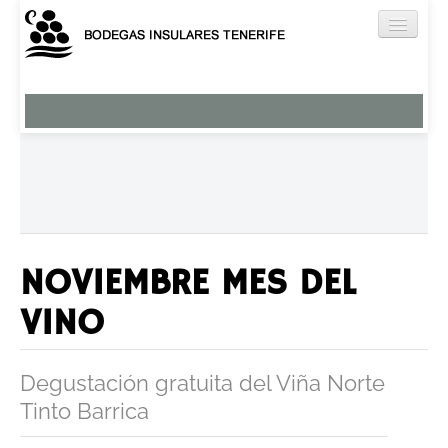
Nuestros Vinos
Viña Norte
Brezal
El Ancón
Miradero
Tágara
NOVIEMBRE MES DEL
Humboldt
VINO
Aguardientes y licores
Vermut
Degustación gratuita del Viña Norte
Bodega
Tinto Barrica
Enoturismo