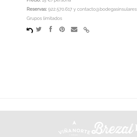
Precio:
15 €/persona
Reservas:
922.570.617 y contacto@bodegasinsularest
Grupos limitados