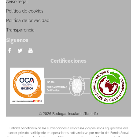
Aviso legal
Política de cookies
Política de privacidad
Transparencia
Síguenos
Certificaciones
© 2026 Bodegas Insulares Tenerife
Entidad beneficiaria de las subvenciones a empresas y organismos equiparados del
sector privado participante en operaciones cofinanciadas por medio del Fondo Social