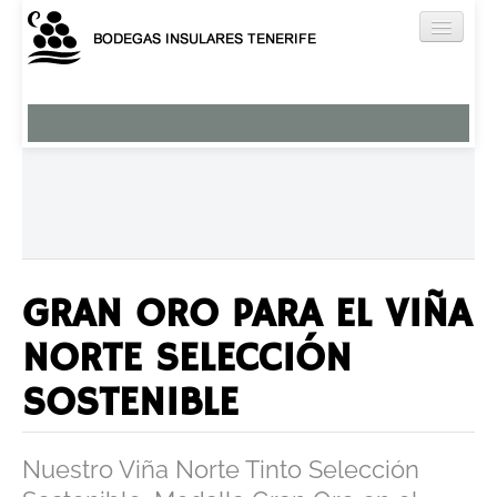
Nuestros Vinos
Viña Norte
Brezal
El Ancón
Miradero
Tágara
GRAN ORO PARA EL VIÑA
Humboldt
NORTE SELECCIÓN
Aguardientes y licores
Vermut
SOSTENIBLE
Bodega
Nuestro Viña Norte Tinto Selección
Enoturismo