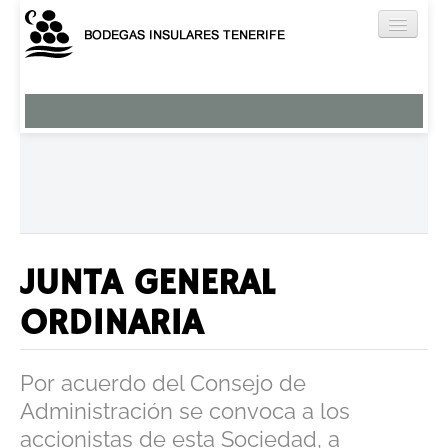
Nuestros Vinos
Viña Norte
Brezal
El Ancón
Miradero
Tágara
JUNTA GENERAL
Humboldt
ORDINARIA
Aguardientes y licores
Vermut
Por acuerdo del Consejo de
Bodega
Administración se convoca a los
Enoturismo
accionistas de esta Sociedad, a