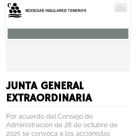
Nuestros Vinos
Viña Norte
Brezal
El Ancón
Miradero
Tágara
JUNTA GENERAL
Humboldt
EXTRAORDINARIA
Aguardientes y licores
Vermut
Por acuerdo del Consejo de
Bodega
Administración de 28 de octubre de
Enoturismo
2025 se convoca a los accionistas